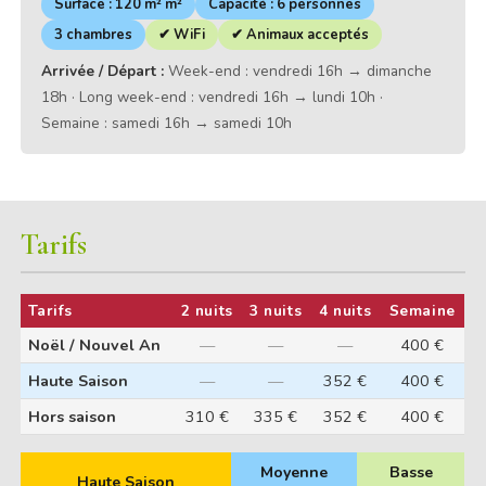
Surface : 120 m² m²
Capacité : 6 personnes
3 chambres
✔ WiFi
✔ Animaux acceptés
Arrivée / Départ :
Week-end : vendredi 16h → dimanche
18h · Long week-end : vendredi 16h → lundi 10h ·
Semaine : samedi 16h → samedi 10h
Tarifs
Tarifs
2 nuits
3 nuits
4 nuits
Semaine
Noël / Nouvel An
—
—
—
400 €
Haute Saison
—
—
352 €
400 €
Hors saison
310 €
335 €
352 €
400 €
Moyenne
Basse
Haute Saison