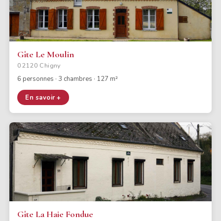
Gîte Le Moulin
02120 Chigny
6 personnes · 3 chambres · 127 m²
En savoir +
Gîte La Haie Fondue