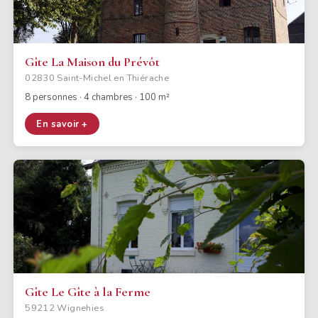
Gîte La Maison du Prévôt
02830 Saint-Michel en Thiérache
8 personnes · 4 chambres · 100 m²
En savoir +
Gîte Le Gîte à la Ferme
59212 Wignehies