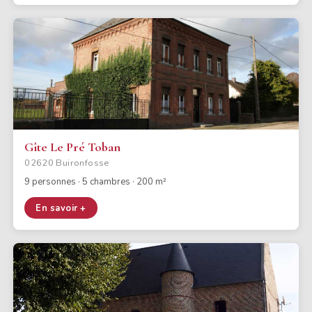
Gîte Le Pré Toban
02620 Buironfosse
9 personnes · 5 chambres · 200 m²
En savoir +