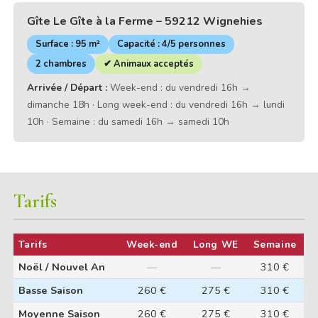
Gîte Le Gîte à la Ferme – 59212 Wignehies
Surface : 95 m²
Capacité : 4/5 personnes
2 chambres
✔ Animaux acceptés
Arrivée / Départ :
Week-end : du vendredi 16h →
dimanche 18h · Long week-end : du vendredi 16h → lundi
10h · Semaine : du samedi 16h → samedi 10h
Tarifs
Tarifs
Week-end
Long WE
Semaine
Noël / Nouvel An
—
—
310 €
Basse Saison
260 €
275 €
310 €
Moyenne Saison
260 €
275 €
310 €