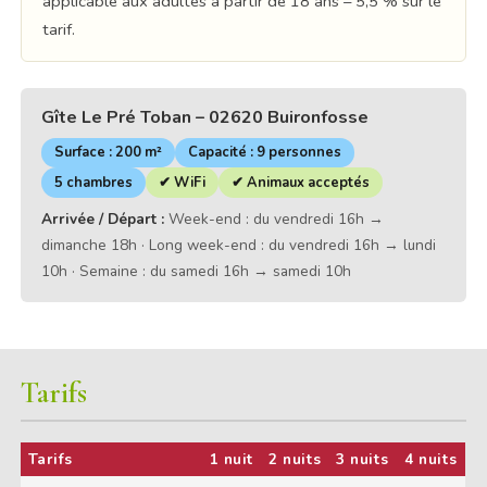
applicable aux adultes à partir de 18 ans – 5,5 % sur le
tarif.
Gîte Le Pré Toban – 02620 Buironfosse
Surface : 200 m²
Capacité : 9 personnes
5 chambres
✔ WiFi
✔ Animaux acceptés
Arrivée / Départ :
Week-end : du vendredi 16h →
dimanche 18h · Long week-end : du vendredi 16h → lundi
10h · Semaine : du samedi 16h → samedi 10h
Tarifs
Tarifs
1 nuit
2 nuits
3 nuits
4 nuits